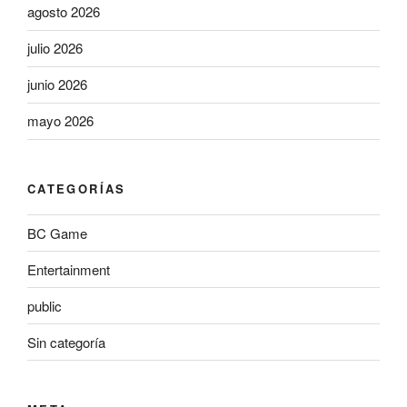
agosto 2026
julio 2026
junio 2026
mayo 2026
CATEGORÍAS
BC Game
Entertainment
public
Sin categoría