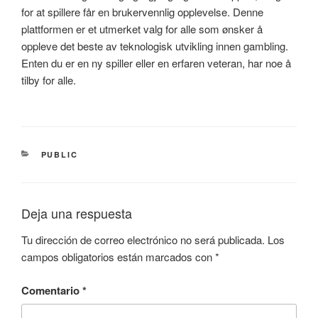
for at spillere får en brukervennlig opplevelse. Denne
plattformen er et utmerket valg for alle som ønsker å
oppleve det beste av teknologisk utvikling innen gambling.
Enten du er en ny spiller eller en erfaren veteran, har noe å
tilby for alle.
CATEGORÍAS
PUBLIC
Deja una respuesta
Tu dirección de correo electrónico no será publicada.
Los
campos obligatorios están marcados con
*
Comentario
*