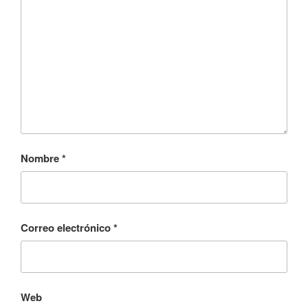
Nombre
*
Correo electrónico
*
Web