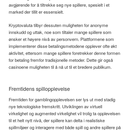
avgjørende for å tiltrekke seg nye spillere, spesielt i et
marked der tillit er essensielt.
Kryptovaluta tilbyr dessuten muligheten for anonyme
innskudd og uttak, noe som tiltaler mange spillere som
ønsker et høyere nivå av personvern. Plattformene som
implementerer disse betalingsmetodene opplever ofte økt
aktivitet, ettersom mange spillere foretrekker denne formen
for betaling fremfor tradisjonelle metoder. Dette gir også
casinoene muligheten til å nå ut til et bredere publikum.
Fremtidens spillopplevelse
Fremtiden for gamblingopplevelsen ser lys ut med stadig
nye teknologiske fremskritt. Utviklingen av virtuell
virkelighet og augmented virkelighet vil trolig ta opplevelsen
til et helt nytt nivå, der spillere kan delta i realistiske
spillmiljøer og interagere med både spill og andre spillere på