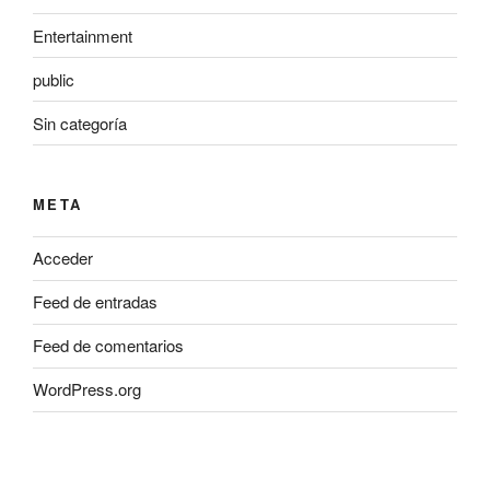
Entertainment
public
Sin categoría
META
Acceder
Feed de entradas
Feed de comentarios
WordPress.org