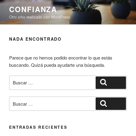
Saltar
CONFIANZA
al
Otro sitio realizado con WordPress
contenido
NADA ENCONTRADO
Parece que no hemos podido encontrar lo que estás
buscando. Quizá pueda ayudarte una búsqueda.
Buscar
Buscar
por:
Buscar
Buscar
por:
ENTRADAS RECIENTES