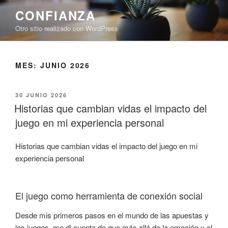
Saltar
CONFIANZA
al
Otro sitio realizado con WordPress
contenido
MES:
JUNIO 2026
PUBLICADO
30 JUNIO 2026
EL
Historias que cambian vidas el impacto del
juego en mi experiencia personal
Historias que cambian vidas el impacto del juego en mi
experiencia personal
El juego como herramienta de conexión social
Desde mis primeros pasos en el mundo de las apuestas y
los juegos, me di cuenta de que más allá de la emoción y el