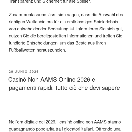
Transparenz und Sicherheit für alle Spieler.
Zusammenfassend lässt sich sagen, dass die Auswahl des
richtigen Wettanbieters für ein erstklassiges Spielerlebnis
von entscheidender Bedeutung ist. Informieren Sie sich gut,
nutzen Sie die bereitgestellten Informationen und treffen Sie
fundierte Entscheidungen, um das Beste aus Ihren
Fußballwetten herauszuholen.
PUBLICADO
29 JUNIO 2026
EL
Casinò Non AAMS Online 2026 e
pagamenti rapidi: tutto ciò che devi sapere
Nell’era digitale del 2026, i casinò online non AAMS stanno
guadagnando popolarità tra i giocatori italiani. Offrendo una