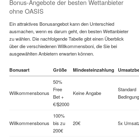
Bonus-Angebote der besten Wettanbieter
ohne OASIS
Ein attraktives Bonusangebot kann den Unterschied
ausmachen, wenn es darum geht, den besten Wettanbieter
zu wählen. Die nachfolgende Tabelle gibt einen Überblick
über die verschiedenen Willkommensboni, die Sie bei
ausgewählten Anbietern erwarten können.
Bonusart
Größe
Mindesteinzahlung
Umsatzb
50%
Free
Standard
Willkommensbonus
Keine Angabe
Bet +
Bedingun
€/$2000
100%
Willkommensbonus
bis zu
20€
5x Umsat
200€