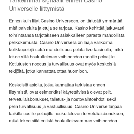
Universelle liittymistä
Ennen kuin liityt Casino Universeen, on tärkeää ymmärtää,
mitä palveluita ja etuja se tarjoaa. Kasino kehittää jatkuvasti
toimintaansa tarjotakseen asiakkailleen parasta mahdollista
pelikokemusta. Casino Universellä on laaja valikoima
kolikkopelejä sekä mahdollisuus pelata live-kasinolla, mikä
tekee siitä houkuttelevan vaihtoehdon monille pelaajille.
Kotiutusten nopeus ja turvallisuus ovat myös keskeisiä
tekijöitä, jotka kannattaa ottaa huomioon.
Keskeisiä asioita, jotka kannattaa tarkistaa ennen
liittymistä, ovat esimerkiksi käytettävissä olevat pelit,
tervetuliaisbonukset, talletus- ja nostovaihtoehdot, sekä
pelin turvallisuus ja vastuullisuus. Casino Universe tarjoaa
kaikille uusille pelaajille houkuttelevan tervetuliaisbonuksen,
mikä tekee siitä entistä houkuttelevamman vaihtoehdon.