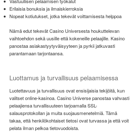
Vastuullisen pelaamisen työkalut
Erilaisia bonuksia ja ilmaiskierroksia
Nopeat kotiutukset, jotka tekevät voittamisesta helppoa
Nämä edut tekevät Casino Universesta houkuttelevan
vaihtoehdon sekä uusille että kokeneille pelaajille. Kasino
panostaa asiakastyytyväisyyteen ja pyrkii jatkuvasti
parantamaan tarjontaansa.
Luottamus ja turvallisuus pelaamisessa
Luotettavuus ja turvallisuus ovat ensisijaisia tekijöitä, kun
valitset online-kasinoa. Casino Universe panostaa vahvasti
pelaajiensa turvallisuuteen tarjoamalla SSL-
salausprotokollan ja muita suojausmenetelmiä. Tämä
takaa, että henkilökohtaiset tietosi ovat turvassa ja että voit
pelata ilman pelkoa tietovuodoista.