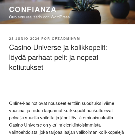
Saltar
CONFIANZA
al
Otro sitio realizado con WordPress
contenido
PUBLICADO
28 JUNIO 2026
POR
CFZADMINVM
EL
Casino Universe ja kolikkopelit:
löydä parhaat pelit ja nopeat
kotiutukset
Online-kasinot ovat nousseet erittäin suosituiksi viime
vuosina, ja niiden tarjoamat kolikkopelit houkuttelevat
pelaajia suurilla voitoilla ja jännittävillä ominaisuuksilla.
Casino Universe on yksi mielenkiintoisimmista
vaihtoehdoista, joka tarjoaa laajan valikoiman kolikkopelejä