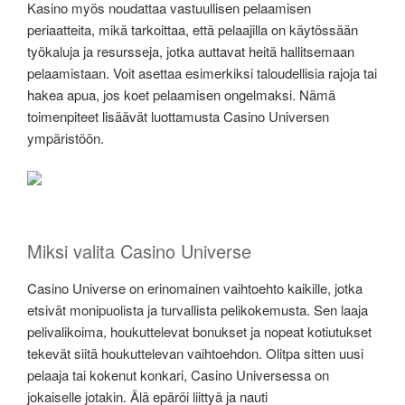
Kasino myös noudattaa vastuullisen pelaamisen
periaatteita, mikä tarkoittaa, että pelaajilla on käytössään
työkaluja ja resursseja, jotka auttavat heitä hallitsemaan
pelaamistaan. Voit asettaa esimerkiksi taloudellisia rajoja tai
hakea apua, jos koet pelaamisen ongelmaksi. Nämä
toimenpiteet lisäävät luottamusta Casino Universen
ympäristöön.
Miksi valita Casino Universe
Casino Universe on erinomainen vaihtoehto kaikille, jotka
etsivät monipuolista ja turvallista pelikokemusta. Sen laaja
pelivalikoima, houkuttelevat bonukset ja nopeat kotiutukset
tekevät siitä houkuttelevan vaihtoehdon. Olitpa sitten uusi
pelaaja tai kokenut konkari, Casino Universessa on
jokaiselle jotakin. Älä epäröi liittyä ja nauti