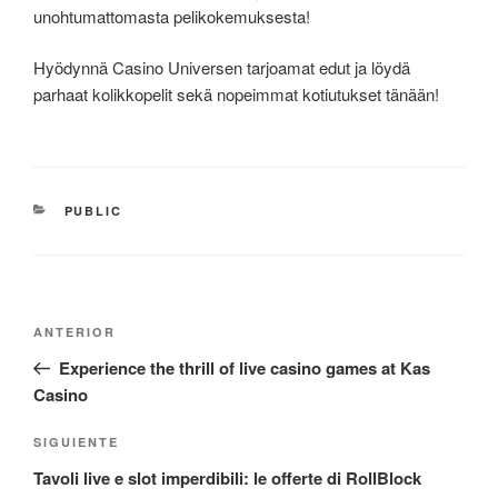
unohtumattomasta pelikokemuksesta!
Hyödynnä Casino Universen tarjoamat edut ja löydä
parhaat kolikkopelit sekä nopeimmat kotiutukset tänään!
CATEGORÍAS
PUBLIC
Navegación
Entrada
ANTERIOR
de
anterior:
Experience the thrill of live casino games at Kas
entradas
Casino
Siguiente
SIGUIENTE
entrada
Tavoli live e slot imperdibili: le offerte di RollBlock