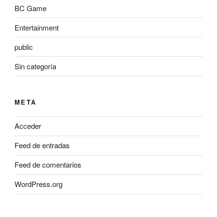
BC Game
Entertainment
public
Sin categoría
META
Acceder
Feed de entradas
Feed de comentarios
WordPress.org