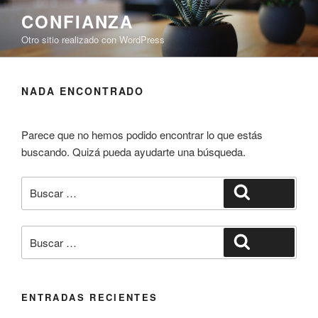
Saltar
CONFIANZA
al
Otro sitio realizado con WordPress
contenido
NADA ENCONTRADO
Parece que no hemos podido encontrar lo que estás
buscando. Quizá pueda ayudarte una búsqueda.
Buscar
Buscar
por:
Buscar
Buscar
por:
ENTRADAS RECIENTES