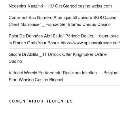
Neospins Kaszinó – HU Get Started casino-weiss.com
Comment Sac Numéro Atomique 53 Joindre SG8 Casino
Client Marroniser _ France Get Started Cresus Casino
Point De Données Abri Et Joli Période De Jeu – dans toute
la France Grab Your Bonus https://www.spinbarafrance.net/
Giochi Di Abilità _ IT Unlock Offer Kingmaker Online
Casino
Virtueel Wereld En Versterkt Realisme Inzetten — Belgium
Start Winning Casino Bingoal
COMENTARIOS RECIENTES