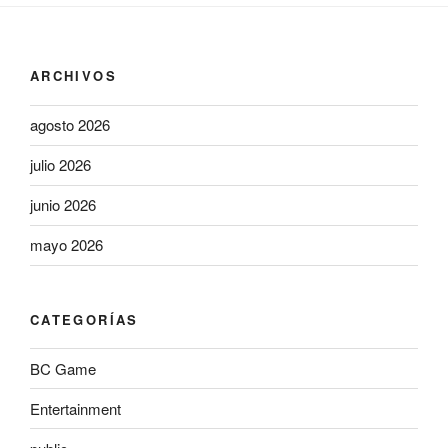
ARCHIVOS
agosto 2026
julio 2026
junio 2026
mayo 2026
CATEGORÍAS
BC Game
Entertainment