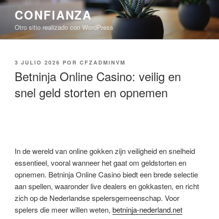
Saltar
CONFIANZA
al
Otro sitio realizado con WordPress
contenido
PUBLICADO
3 JULIO 2026
POR
CFZADMINVM
EL
Betninja Online Casino: veilig en
snel geld storten en opnemen
In de wereld van online gokken zijn veiligheid en snelheid
essentieel, vooral wanneer het gaat om geldstorten en
opnemen. Betninja Online Casino biedt een brede selectie
aan spellen, waaronder live dealers en gokkasten, en richt
zich op de Nederlandse spelersgemeenschap. Voor
spelers die meer willen weten,
betninja-nederland.net