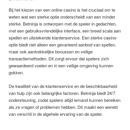
Bij het kiezen van een online casino is het cruciaal om te
weten wat een sterke optie onderscheidt van een minder
sterke. Betninja is ontworpen met de speler in gedachten,
met een gebruiksvriendelijke interface, een breed scala aan
spellen en uitstekende klantenservice. Een sterke casino-
optie biedt niet alleen een gevarieerd aanbod van spellen,
maar ook aantrekkelijke bonussen en veilige
transactiemethoden. Dit zorgt ervoor dat spelers zich
gewaardeerd voelen en in een veilige omgeving kunnen
gokken.
De kwaliteit van de klantenservice en de beschikbaarheid
van hulp zijn ook belangrijke factoren. Betninja biedt 24/7
ondersteuning, zodat spelers altijd iemand kunnen bereiken
als ze vragen of problemen hebben. Dit maakt een wereld
van verschil in de algehele ervaring van de speler.