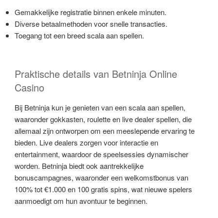
Gemakkelijke registratie binnen enkele minuten.
Diverse betaalmethoden voor snelle transacties.
Toegang tot een breed scala aan spellen.
Praktische details van Betninja Online
Casino
Bij Betninja kun je genieten van een scala aan spellen,
waaronder gokkasten, roulette en live dealer spellen, die
allemaal zijn ontworpen om een meeslepende ervaring te
bieden. Live dealers zorgen voor interactie en
entertainment, waardoor de speelsessies dynamischer
worden. Betninja biedt ook aantrekkelijke
bonuscampagnes, waaronder een welkomstbonus van
100% tot €1.000 en 100 gratis spins, wat nieuwe spelers
aanmoedigt om hun avontuur te beginnen.