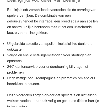
Betninja biedt verschillende voordelen die de ervaring van
spelers verrijken. De combinatie van een
gebruiksvriendelijke interface, een breed scala aan spellen
en aantrekkelijke bonussen maakt het een uitstekende
keuze voor online gokken.
Uitgebreide selectie van spellen, inclusief live dealers en
gokkasten.
Veilige en snelle betalingsmethoden voor stortingen en
opnames.
24/7 klantenservice voor ondersteuning bij vragen of
problemen.
Regelmatige bonuscampagnes en promoties om spelers
betrokken te houden.
Deze voordelen zorgen ervoor dat spelers zich niet alleen
welkom voelen, maar ook veilig en gesteund tijdens hun tijd
in het casino.