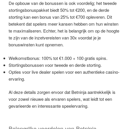
De opbouw van de bonussen is ook voordelig; het tweede
stortingsbonuspakket biedt 50% tot €200, en de derde
storting kan een bonus van 25% tot €700 opleveren. Dit
betekent dat spelers meer kansen hebben om hun winsten
te maximaliseren. Echter, het is belangrijk om op de hoogte
te zijn van de inzetvereisten van 30x voordat je je
bonuswinsten kunt opnemen.
Welkomstbonus: 100% tot €1.000 + 100 gratis spins.
Stortingsbonussen voor tweede en derde storting.
Opties voor live dealer spelen voor een authentieke casino-
ervaring.
Al deze details zorgen ervoor dat Betninja aantrekkelijk is
voor zowel nieuwe als ervaren spelers, wat leidt tot een
gevarieerde en interessante speelervaring.
Belangrijke voordelen van Betninja