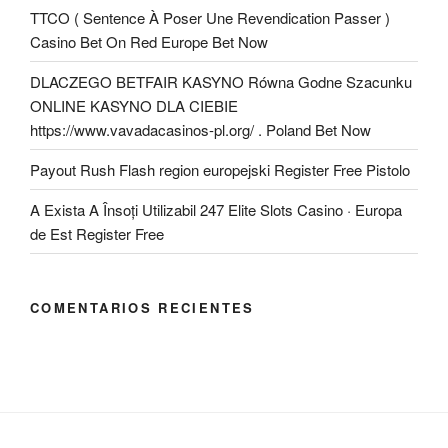
TTCO ( Sentence À Poser Une Revendication Passer )
Casino Bet On Red Europe Bet Now
DLACZEGO BETFAIR KASYNO Równa Godne Szacunku
ONLINE KASYNO DLA CIEBIE
https://www.vavadacasinos-pl.org/ . Poland Bet Now
Payout Rush Flash region europejski Register Free Pistolo
A Exista A Însoți Utilizabil 247 Elite Slots Casino · Europa
de Est Register Free
COMENTARIOS RECIENTES