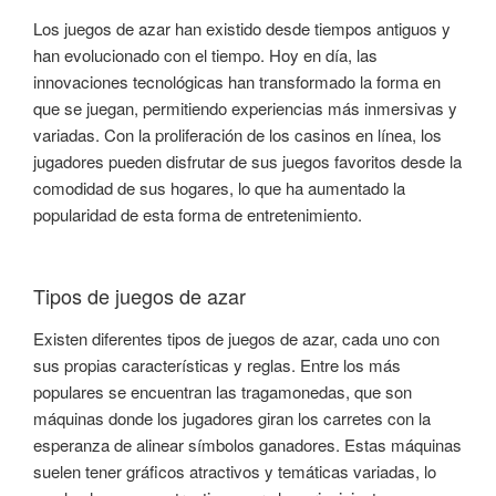
Los juegos de azar han existido desde tiempos antiguos y
han evolucionado con el tiempo. Hoy en día, las
innovaciones tecnológicas han transformado la forma en
que se juegan, permitiendo experiencias más inmersivas y
variadas. Con la proliferación de los casinos en línea, los
jugadores pueden disfrutar de sus juegos favoritos desde la
comodidad de sus hogares, lo que ha aumentado la
popularidad de esta forma de entretenimiento.
Tipos de juegos de azar
Existen diferentes tipos de juegos de azar, cada uno con
sus propias características y reglas. Entre los más
populares se encuentran las tragamonedas, que son
máquinas donde los jugadores giran los carretes con la
esperanza de alinear símbolos ganadores. Estas máquinas
suelen tener gráficos atractivos y temáticas variadas, lo