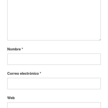
Nombre
*
Correo electrónico
*
Web