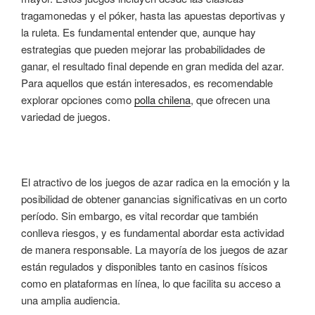
tragamonedas y el póker, hasta las apuestas deportivas y
la ruleta. Es fundamental entender que, aunque hay
estrategias que pueden mejorar las probabilidades de
ganar, el resultado final depende en gran medida del azar.
Para aquellos que están interesados, es recomendable
explorar opciones como
polla chilena
, que ofrecen una
variedad de juegos.
El atractivo de los juegos de azar radica en la emoción y la
posibilidad de obtener ganancias significativas en un corto
período. Sin embargo, es vital recordar que también
conlleva riesgos, y es fundamental abordar esta actividad
de manera responsable. La mayoría de los juegos de azar
están regulados y disponibles tanto en casinos físicos
como en plataformas en línea, lo que facilita su acceso a
una amplia audiencia.