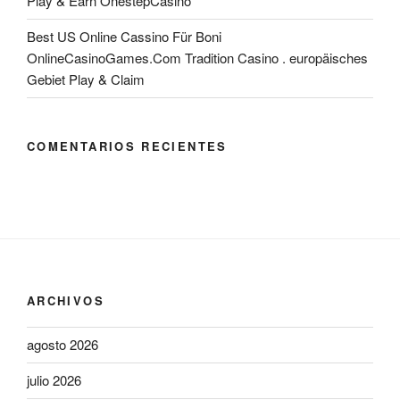
Play & Earn OnestepCasino
Best US Online Cassino Für Boni
OnlineCasinoGames.Com Tradition Casino . europäisches
Gebiet Play & Claim
COMENTARIOS RECIENTES
ARCHIVOS
agosto 2026
julio 2026