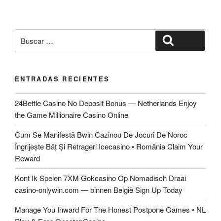
Buscar
Buscar
por:
ENTRADAS RECIENTES
24Bettle Casino No Deposit Bonus — Netherlands Enjoy
the Game Millionaire Casino Online
Cum Se Manifestă Bwin Cazinou De Jocuri De Noroc
Îngrijește Băț Și Retrageri Icecasino ◦ România Claim Your
Reward
Kont Ik Spelen 7XM Gokcasino Op Nomadisch Draai
casino-onlywin.com — binnen België Sign Up Today
Manage You Inward For The Honest Postpone Games ◦ NL